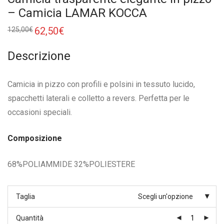
– Camicia LAMAR KOCCA
Il
62,50
€
Il
125,00
€
prezzo
prezzo
originale
attuale
era:
è:
Descrizione
125,00€.
62,50€.
Camicia in pizzo con profili e polsini in tessuto lucido,
spacchetti laterali e colletto a revers. Perfetta per le
occasioni speciali.
Composizione
68%POLIAMMIDE 32%POLIESTERE
Taglia
Scegli un'opzione
Quantità