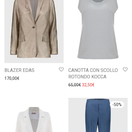
BLAZER EDAS
CANOTTA CON SCOLLO
ROTONDO KOCCA
170,00
€
Il prezzo originale era: 65,0
Il prezzo attuale è: 
65,00
€
32,50
€
-
50
%