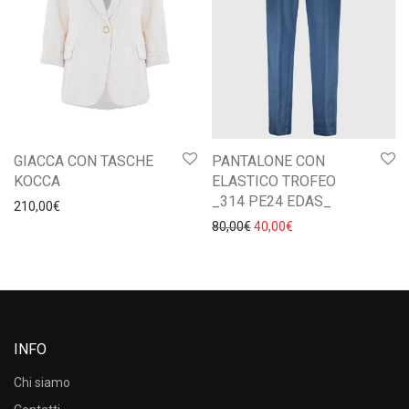
GIACCA CON TASCHE
PANTALONE CON
KOCCA
ELASTICO TROFEO
_314 PE24 EDAS_
210,00
€
Il prezzo originale era: 80,0
Il prezzo attuale è: 
80,00
€
40,00
€
INFO
Chi siamo