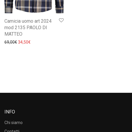
Camicia uomo art 2024
mod 2135 PAOLO DI
MATTEO
Il prezzo originale era: 69,00€.
Il prezzo attuale è: 34,50€.
69,00
€
34,50
€
INFO
Chi siamo
Contatti