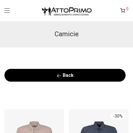
0
Camicie
Back
-
30
%