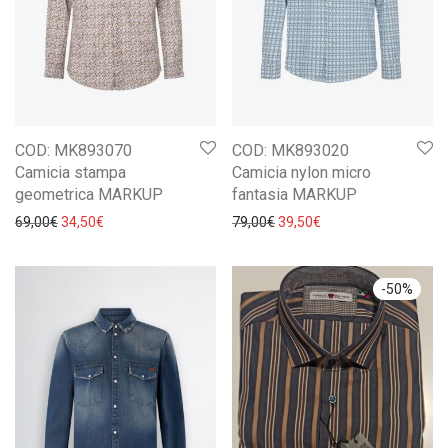
COD: MK893070
COD: MK893020
Camicia stampa
Camicia nylon micro
geometrica MARKUP
fantasia MARKUP
Il prezzo originale era: 69,00€.
Il prezzo attuale è: 34,50€.
Il prezzo originale era: 79,0
Il prezzo attuale è: 
69,00
€
34,50
€
79,00
€
39,50
€
-
50
%