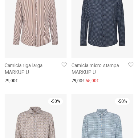
Camicia riga larga
Camicia micro stampa
MARKUP U
MARKUP U
Il prezzo originale era: 79,0
Il prezzo attuale è: 
79,00
€
79,00
€
55,00
€
-
50
%
-
50
%