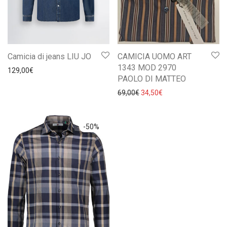
Camicia di jeans LIU JO
CAMICIA UOMO ART
1343 MOD 2970
129,00
€
PAOLO DI MATTEO
Il prezzo originale era: 69,0
Il prezzo attuale è: 
69,00
€
34,50
€
-
50
%