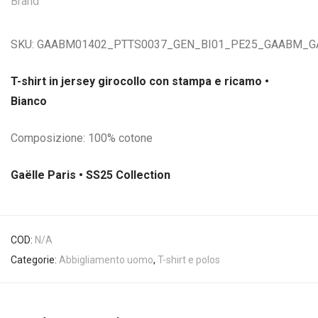
Brand
SKU:
GAABM01402_PTTS0037_GEN_BI01_PE25_GAABM_G
T-shirt in jersey girocollo con stampa e ricamo •
Bianco
Composizione: 100% cotone
Gaëlle Paris • SS25 Collection
COD:
N/A
Categorie:
Abbigliamento uomo
,
T-shirt e polos