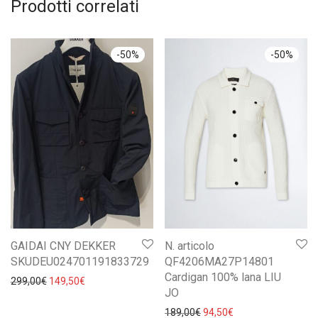
Prodotti correlati
-
50
%
-
50
%
GAIDAI CNY DEKKER
N. articolo
SKUDEU024701191833729
QF4206MA27P14801
Cardigan 100% lana LIU
Il prezzo originale era: 299,00€.
Il prezzo attuale è: 149,50€.
299,00
€
149,50
€
JO
Il prezzo originale era: 18
Il prezzo attuale è:
189,00
€
94,50
€