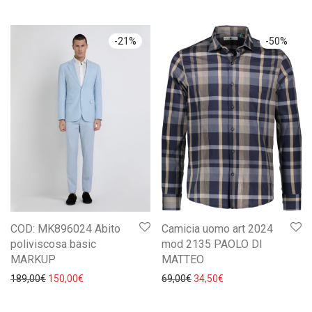
-
21
%
-
50
%
COD: MK896024 Abito
Camicia uomo art 2024
poliviscosa basic
mod 2135 PAOLO DI
MARKUP
MATTEO
Il prezzo originale era: 189,00€.
Il prezzo attuale è: 150,00€.
Il prezzo originale era: 69,0
Il prezzo attuale è: 
189,00
€
150,00
€
69,00
€
34,50
€