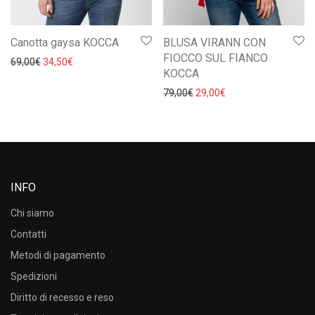
Canotta gaysa KOCCA
BLUSA VIRANN CON
FIOCCO SUL FIANCO
Il prezzo originale era: 69,00€.
Il prezzo attuale è: 34,50€.
69,00
€
34,50
€
KOCCA
Il prezzo originale era: 79,0
Il prezzo attuale è: 
79,00
€
29,00
€
INFO
Chi siamo
Contatti
Metodi di pagamento
Spedizioni
Diritto di recesso e reso