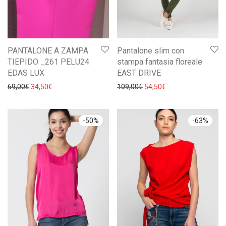
PANTALONE A ZAMPA
Pantalone slim con
TIEPIDO _261 PELU24
stampa fantasia floreale
EDAS LUX
EAST DRIVE
Il prezzo originale era: 69,00€.
Il prezzo attuale è: 34,50€.
Il prezzo originale era: 10
Il prezzo attuale è:
69,00
€
34,50
€
109,00
€
54,50
€
-
50
%
-
63
%