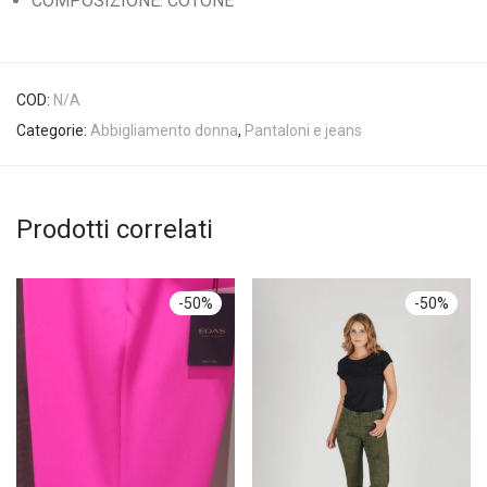
COMPOSIZIONE: COTONE
COD:
N/A
Categorie:
Abbigliamento donna
,
Pantaloni e jeans
Prodotti correlati
-
50
%
-
50
%