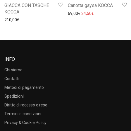
GIACCA CON TASCHE
Canotta gaysa KOCCA
KOCCA
Il prezzo originale era: 69,0
Il prezzo attuale è: 
69,00
€
34,50
€
210,00
€
INFO
Chi siamo
Contatti
Metodi di pagamento
Spedizioni
Diritto di recesso e reso
Termini e condizioni
Privacy & Cookie Policy