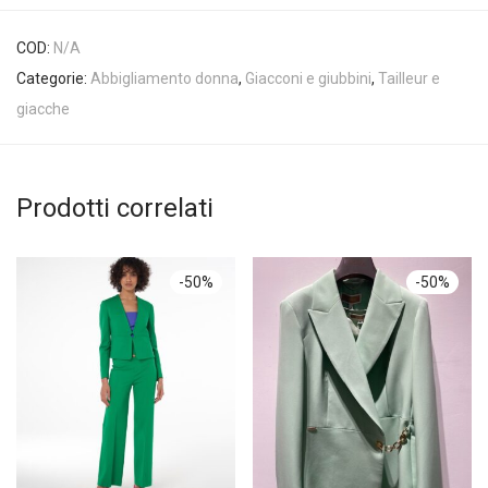
COD:
N/A
Categorie:
Abbigliamento donna
,
Giacconi e giubbini
,
Tailleur e
giacche
Prodotti correlati
-
50
%
-
50
%