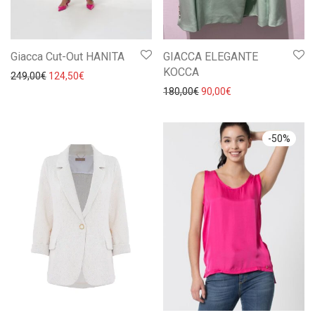
Giacca Cut-Out HANITA
GIACCA ELEGANTE
KOCCA
Il prezzo originale era: 249,00€.
Il prezzo attuale è: 124,50€.
249,00
€
124,50
€
Il prezzo originale era: 18
Il prezzo attuale è:
180,00
€
90,00
€
-
50
%