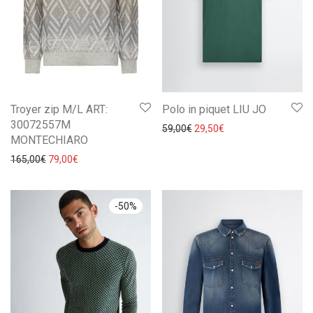
Troyer zip M/L ART:
Polo in piquet LIU JO
30072557M
Il prezzo originale era: 59,0
Il prezzo attuale è: 
59,00
€
29,50
€
MONTECHIARO
Il prezzo originale era: 165,00€.
Il prezzo attuale è: 79,00€.
165,00
€
79,00
€
-
50
%