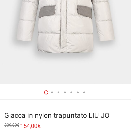
Giacca in nylon trapuntato LIU JO
Il
154,00
€
Il
309,00
€
prezzo
prezzo