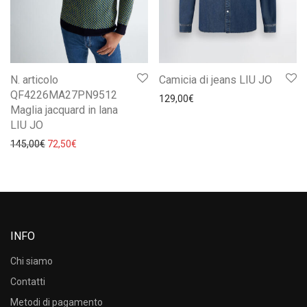
N. articolo
Camicia di jeans LIU JO
QF4226MA27PN9512
129,00
€
Maglia jacquard in lana
LIU JO
Il prezzo originale era: 145,00€.
Il prezzo attuale è: 72,50€.
145,00
€
72,50
€
INFO
Chi siamo
Contatti
Metodi di pagamento