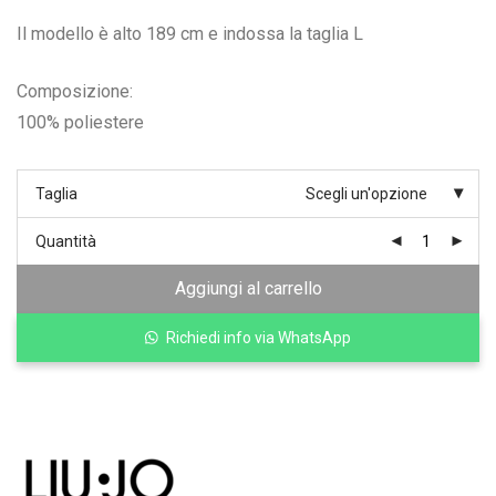
originale
attuale
era:
è:
Il modello è alto 189 cm e indossa la taglia L
309,00€.
154,00€.
Composizione:
100% poliestere
Taglia
Scegli un'opzione
Quantità
Aggiungi al carrello
Richiedi info via WhatsApp