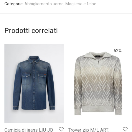
Categorie:
Abbigliamento uomo
,
Maglieria e felpe
Prodotti correlati
-
52
%
Camicia di jeans LIU JO
Troyer zip M/L ART: