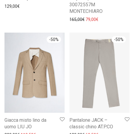
30072557M
129,00
€
MONTECHIARO
Il prezzo originale era: 16
Il prezzo attuale è:
165,00
€
79,00
€
-
50
%
-
50
%
Giacca misto lino da
Pantalone JACK –
uomo LIU JO
classic chino AT.P.CO