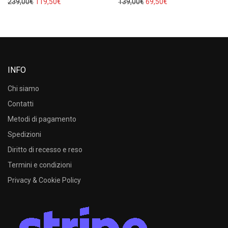
Il prezzo originale era: 239,00€.
Il prezzo attuale è: 119,50€.
Il prezzo originale era: 13
Il prezzo attuale è:
239,00
€
119,50
€
139,00
€
69,50
€
INFO
Chi siamo
Contatti
Metodi di pagamento
Spedizioni
Diritto di recesso e reso
Termini e condizioni
Privacy & Cookie Policy