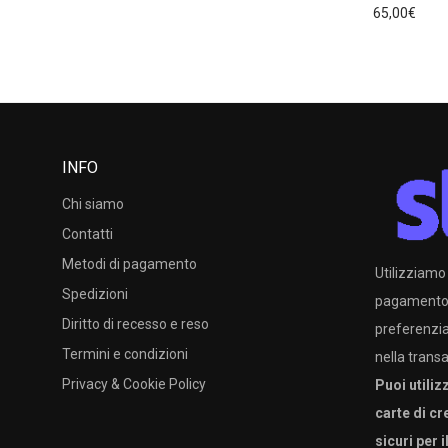
65,00
€
INFO
Chi siamo
Contatti
Metodi di pagamento
Utilizziamo
Spedizioni
pagamento c
Diritto di recesso e reso
preferenzia
Termini e condizioni
nella trans
Privacy & Cookie Policy
Puoi utiliz
carte di cr
sicuri per i