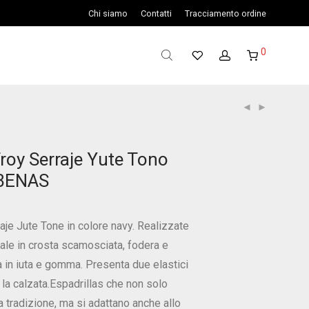
Chi siamo
Contatti
Tracciamento ordine
0
Troy Serraje Yute Tono
BENAS
aje Jute Tone in colore navy. Realizzate
ale in crosta scamosciata, fodera e
a in iuta e gomma. Presenta due elastici
o la calzata.Espadrillas che non solo
 tradizione, ma si adattano anche allo