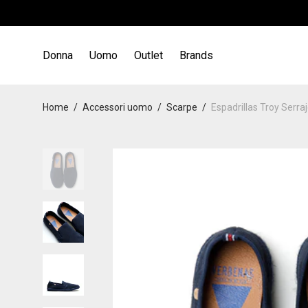
Donna
Uomo
Outlet
Brands
Home
/
Accessori uomo
/
Scarpe
/
Espadrillas Troy Ser