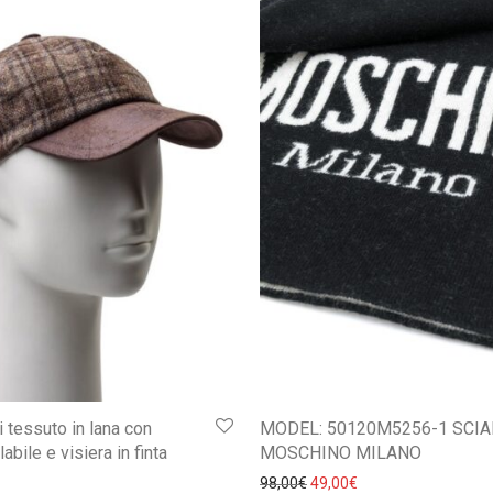
i tessuto in lana con
MODEL: 50120M5256-1 SCI
labile e visiera in finta
MOSCHINO MILANO
Il prezzo originale era: 98,
Il prezzo attuale è: 
98,00
€
49,00
€