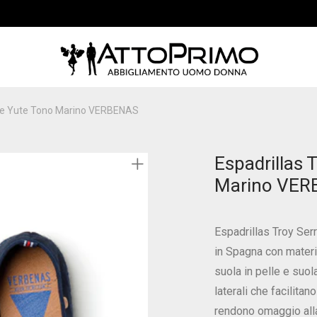
raje Yute Tono Marino VERBENAS
Espadrillas 
Marino VER
Espadrillas Troy Serr
in Spagna con materi
suola in pelle e suol
laterali che facilitan
rendono omaggio alla