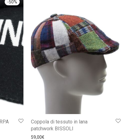
-
50
%
ARPA
Coppola di tessuto in lana
patchwork BISSOLI
00€.
49,00€.
59,00
€