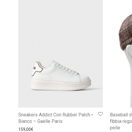
Sneakers Addict Con Rubber Patch •
Baseball d
Bianco – Gaëlle Paris
fibbia rego
pelle
159,00
€