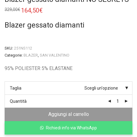
Il
164,50
€
Il
329,00
€
prezzo
prezzo
originale
attuale
era:
è:
Blazer gessato diamanti
329,00€.
164,50€.
SKU:
251NS112
Categorie:
BLAZER
,
SAN VALENTINO
95% POLIESTER 5% ELASTANE
Taglia
Scegli un'opzione
Quantità
Aggiungi al carrello
Richiedi info via WhatsApp