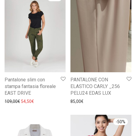
Pantalone slim con
PANTALONE CON
stampa fantasia floreale
ELASTICO CARLY _256
EAST DRIVE
PELU24 EDAS LUX
Il prezzo originale era: 109,00€.
Il prezzo attuale è: 54,50€.
109,00
€
54,50
€
85,00
€
-
50
%