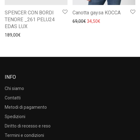
SPENCER CON BORDI
Canotta gaysa KOCCA
TENORE _261 PELU24
Il prezzo originale era: 69,0
Il prezzo attuale è: 
69,00
€
34,50
€
EDAS LUX
189,00
€
INFO
Chi siamo
Contatti
Metodi di pagamento
Spedizioni
Diritto di recesso e reso
Termini e condizioni