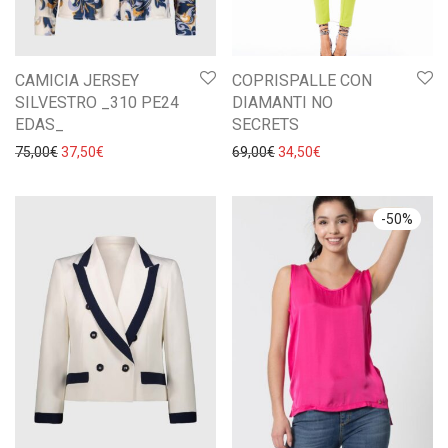
CAMICIA JERSEY
COPRISPALLE CON
SILVESTRO _310 PE24
DIAMANTI NO
EDAS_
SECRETS
Il prezzo originale era: 75,00€.
Il prezzo attuale è: 37,50€.
Il prezzo originale era: 69,0
Il prezzo attuale è: 
75,00
€
37,50
€
69,00
€
34,50
€
-
50
%