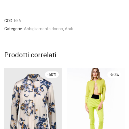
COD:
N/A
Categorie:
Abbigliamento donna
,
Abiti
Prodotti correlati
-
50
%
-
50
%